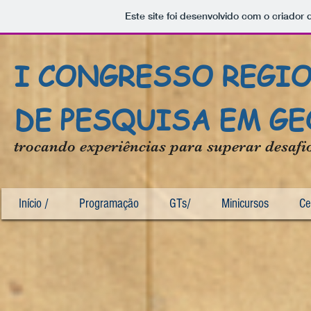
Este site foi desenvolvido com o criador 
I CONGRESSO REGIO
DE PESQUISA EM G
trocando experiências para superar desafi
Início /
Programação
GTs/
Minicursos
Ce